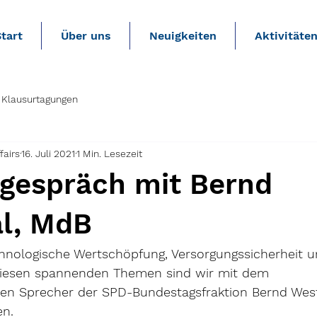
tart
Über uns
Neuigkeiten
Aktivitäte
Klausurtagungen
fairs
16. Juli 2021
1 Min. Lesezeit
espräch mit Bernd
l, MdB
echnologische Wertschöpfung, Versorgungssicherheit u
 diesen spannenden Themen sind wir mit dem 
chen Sprecher der SPD-Bundestagsfraktion Bernd West
n.