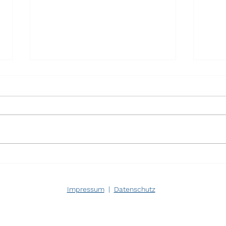
Wer verteidigt Europa?
Karr
Pers
klas
Impressum
|
Datenschutz
Erwe