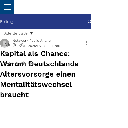
Beitrag
Alle Beiträge
Netzwerk Public Affairs
Alle Beiträge
23. Sept. 2025
1 Min. Lesezeit
Kapital als Chance:
Stellungnahmen
Warum Deutschlands
Klausurtagungen
Altersvorsorge einen
Mentalitätswechsel
braucht